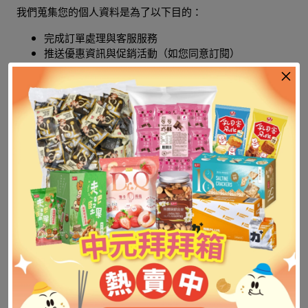
我們蒐集您的個人資料是為了以下目的：
完成訂單處理與客服服務
推送優惠資訊與促銷活動（如您同意訂閱）
改善服務品質及使用者體驗
遵守法律規定
3. 資料保護措施
我們採取合理安全技術與管理措施，防止您的個人資料遭到
未授權存取、洩漏、竄改或損毀。
4. 資料分享
我們不會出售或出借您的個人資料。除以下情況外，我們不
會向第三方揭露您的資料：
取得您的同意
為完成物流、金流等交易必要服務
法律要求或政府機關依法請求
5. 使用者權利