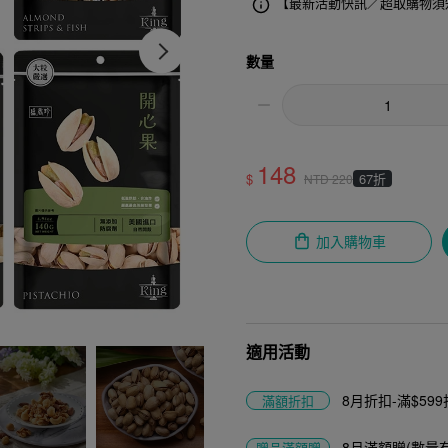
【最新活動快訊／超取購物須
數量
148
$
67折
NTD
220
加入購物車
適用活動
8月折扣-滿$599折
滿額折扣
8月滿額贈(數量
贈品
滿額贈