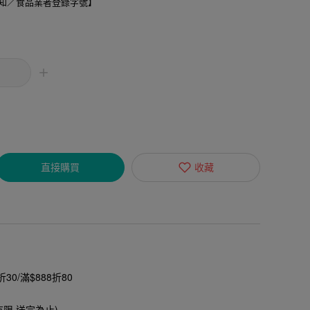
知／食品業者登錄字號】
直接購買
收藏
30/滿$888折80
有限,送完為止)