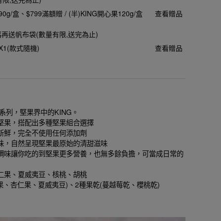
90g/盒
$799滿額贈 / (半)KING開心果120g/盒
查看贈品
加碼再送帆布袋(數量有限,送完為止)
X1(款式隨機)
查看贈品
系列，堅果界中的KING。
堅果，搭配出多種堅果組合選擇
新鮮，完全不使用任何添加劑
味，自然呈現堅果最原始的清甜滋味
調味讓你吃的到堅果更多營養，也無多餘負擔，可當成日常的
仁果、夏威夷豆、核桃、胡桃
果、杏仁果、夏威夷豆)、2種果乾(蔓越莓乾、櫻桃乾)