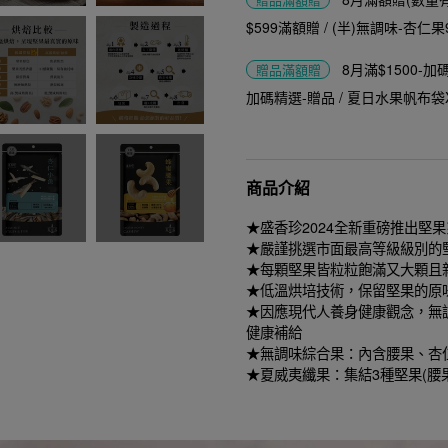
$599滿額贈 / (半)無調味-杏仁果
8月滿$1500-
贈品
滿額贈
加碼精選-贈品 / 夏日水果帆布袋
商品介紹
★盛香珍2024全新重磅推出堅果
★嚴謹挑選市面最高等級級別的
★每顆堅果皆粒粒飽滿又大顆且
★低溫烘培技術，保留堅果的原
★因應現代人養身健康觀念，無
健康補給
★無調味綜合果：內含腰果、杏
★夏威夷纖果：集結3種堅果(腰