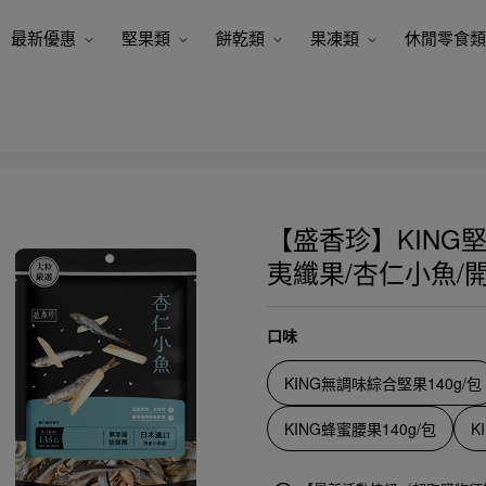
最新優惠
堅果類
餅乾類
果凍類
休閒零食類
【盛香珍】KING
夷纖果/杏仁小魚/
口味
KING無調味綜合堅果140g/包
KING蜂蜜腰果140g/包
K