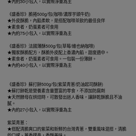
★內約30小包入，以實際淨重為主
《盛香珍》脆捲500g/包(咖啡/濃厚芋頭牛奶)
★外皮酥脆，內餡柔軟，是搭配咖啡茶飲的最佳良伴
★素食者，奶蛋素者可食用
★內約75小包入，以實際淨重為主
《盛香珍》法國薄酥500g/包(草莓/維也納咖啡)
★獨家酥脆配方，酥脆外皮配上香濃內餡，甜度適中。
★素食者，奶蛋素者可食用。一包裝一份薄餅。
★內約40小包入，以實際淨重為主
《盛香珍》蘇打餅500g/包(紫菜青蔥/奶油起司酥餅)
★蘇打餅乾是營養素含量豐富的零食，不添加防腐劑
★天然酵母在烘焙時，可散發出迷人香味，讓餅乾酥脆且不油
膩。
★內約27小包入，以實際淨重為主
紫菜青蔥：
★搭配清脆爽口的紫菜和新鮮的台灣青蔥，雙重風味混搭，清脆
的口感、蔥香撲鼻，香酥美味。