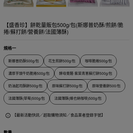
【盛香珍】餅乾量販包500g/包(斯娜普奶酥/煎餅/脆
捲/蘇打餅/營養餅/法國薄酥)
規格一
斯娜普奶酥500g/包
花生煎餅500g/包
咖啡脆捲500g/包
濃厚芋頭牛奶脆捲500g/包
酵母覺醒-紫菜青蔥蘇打餅500g/包
奶油起司酥餅500g/包
原味蘇打餅500g/包
原味營養餅500/包
法國薄酥(草莓)500g/包
法國薄酥(維也納咖啡)500g/包
【最新活動快訊／超取購物須知／食品業者登錄字號】
數量