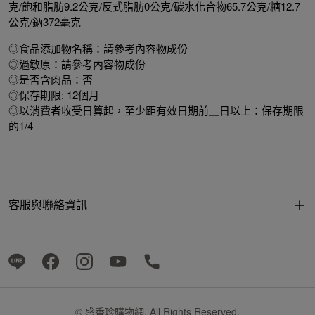
克/飽和脂肪9.2公克/反式脂肪0公克/碳水化合物65.7公克/糖12.7
公克/鈉372毫克
◎食品添加物名稱：請參考內容物成份
◎過敏原：請參考內容物成份
◎是否含肉品：否
◎保存期限: 12個月
◎以消費者收受日算起，至少距有效日期前＿日以上：保存期限
的1/4
客服與聯絡資訊
© 盛香珍購物網, All Rights Reserved.