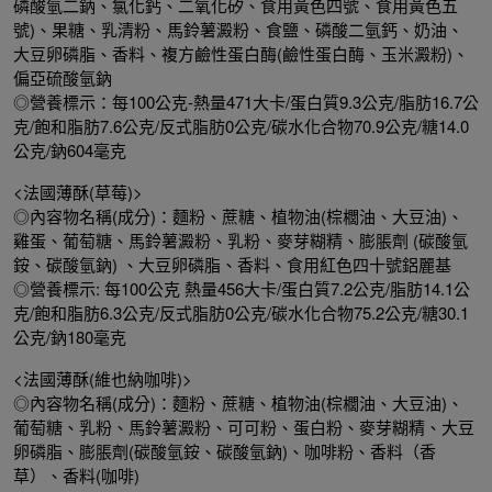
磷酸氫二鈉、氯化鈣、二氧化矽、食用黃色四號、食用黃色五
號)、果糖、乳清粉、馬鈴薯澱粉、食鹽、磷酸二氫鈣、奶油、
大豆卵磷脂、香料、複方鹼性蛋白酶(鹼性蛋白酶、玉米澱粉)、
偏亞硫酸氫鈉
◎營養標示：每100公克-熱量471大卡/蛋白質9.3公克/脂肪16.7公
克/飽和脂肪7.6公克/反式脂肪0公克/碳水化合物70.9公克/糖14.0
公克/鈉604毫克
<法國薄酥(草莓)>
◎內容物名稱(成分)：麵粉、蔗糖、植物油(棕櫚油、大豆油)、
雞蛋、葡萄糖、馬鈴薯澱粉、乳粉、麥芽糊精、膨脹劑 (碳酸氫
銨、碳酸氫鈉) 、大豆卵磷脂、香料、食用紅色四十號鋁麗基
◎營養標示: 每100公克 熱量456大卡/蛋白質7.2公克/脂肪14.1公
克/飽和脂肪6.3公克/反式脂肪0公克/碳水化合物75.2公克/糖30.1
公克/鈉180毫克
<法國薄酥(維也納咖啡)>
◎內容物名稱(成分)：麵粉、蔗糖、植物油(棕櫚油、大豆油)、
葡萄糖、乳粉、馬鈴薯澱粉、可可粉、蛋白粉、麥芽糊精、大豆
卵磷脂、膨脹劑(碳酸氫銨、碳酸氫鈉)、咖啡粉、香料（香
草）、香料(咖啡)