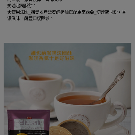
奶油起司酥餅：
★使用法國_諾曼地無鹽發酵奶油搭配馬來西亞_切達起司粉，香
濃滋味，餅體口感酥鬆。