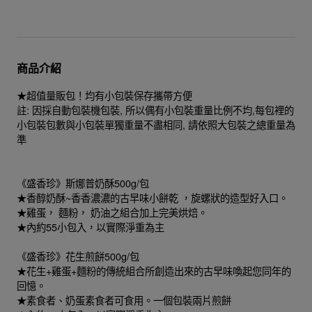
商品介紹
★超值量販包！均有小包裝保存攜帶方便
註: 因採自動包裝機包裝, 所以偶有小包裝重量比例不均,每包裡的
小包裝包數與小包裝單獨重量不盡相同, 請依照大包裝之總重量為
準
《盛香珍》斯娜普奶酥500g/包
★香醇奶酥~香香濃濃的古早味小餅乾 ，旋螺狀的造型好入口。
★雞蛋， 麵粉， 奶油之組合加上完美烘焙。
★內約55小包入，以實際淨重為主
《盛香珍》花生煎餅500g/包
★花生+雞蛋+麵粉的傳統組合所創造出來的古早味喚起您同年的
回憶。
★素食者、奶蛋素食者可食用。一個包裝兩片煎餅