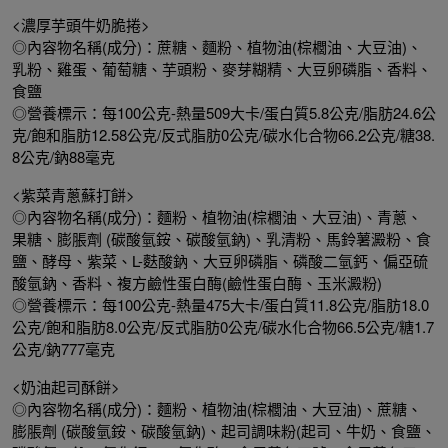
<濃厚芋頭牛奶脆捲>
◎內容物名稱(成分)：蔗糖、麵粉、植物油(棕櫚油、大豆油)、
乳粉、雞蛋、葡萄糖、芋頭粉、麥芽糊精、大豆卵磷脂、香料、
食鹽
◎營養標示：每100公克-熱量509大卡/蛋白質5.8公克/脂肪24.6公
克/飽和脂肪12.58公克/反式脂肪0公克/碳水化合物66.2公克/糖38.
8公克/鈉88毫克
<紫菜青蔥蘇打餅>
◎內容物名稱(成分)：麵粉、植物油(棕櫚油、大豆油)、青蔥、
果糖、膨脹劑 (碳酸氫銨、碳酸氫鈉)、乳清粉、馬鈴薯澱粉、食
鹽、酵母、紫菜、L-麩酸鈉、大豆卵磷脂、磷酸二氫鈣、偏亞硫
酸氫鈉、香料、複方鹼性蛋白酶(鹼性蛋白酶、玉米澱粉)
◎營養標示：每100公克-熱量475大卡/蛋白質11.8公克/脂肪18.0
公克/飽和脂肪8.0公克/反式脂肪0公克/碳水化合物66.5公克/糖1.7
公克/鈉777毫克
<奶油起司酥餅>
◎內容物名稱(成分)：麵粉、植物油(棕櫚油、大豆油)、蔗糖、
膨脹劑 (碳酸氫銨、碳酸氫鈉)、起司調味粉(起司、牛奶、食鹽、