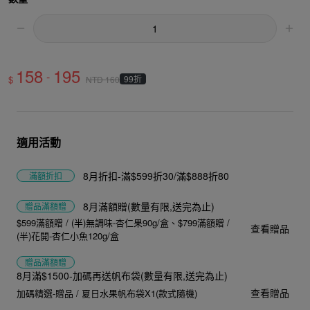
158
195
-
$
99折
NTD
160
適用活動
8月折扣-滿$599折30/滿$888折80
滿額折扣
8月滿額贈(數量有限,送完為止)
贈品
滿額贈
$599滿額贈 / (半)無調味-杏仁果90g/盒
$799滿額贈 /
查看贈品
(半)花開-杏仁小魚120g/盒
贈品
滿額贈
8月滿$1500-加碼再送帆布袋(數量有限,送完為止)
查看贈品
加碼精選-贈品 / 夏日水果帆布袋X1(款式隨機)