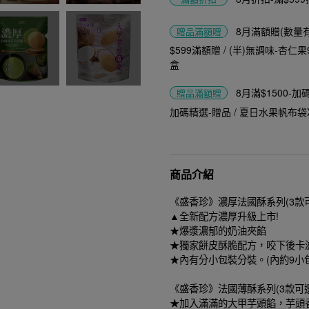
8月滿額贈(數量
贈品
滿額贈
$599滿額贈 / (半)無調味-杏仁果
盒
8月滿$1500-
贈品
滿額贈
加碼精選-贈品 / 夏日水果帆布袋
商品介紹
《盛香珍》濃厚法國酥系列(3款
▲全新配方濃厚升級上市!
★爆漿濃郁的奶油夾餡
★獨家餅皮酥脆配方，咬下後卡
★內有分小包裝分裝。(內約9小包
《盛香珍》法國薄酥系列(3款可選
★加入滿滿的大甲芋頭餡，芋頭