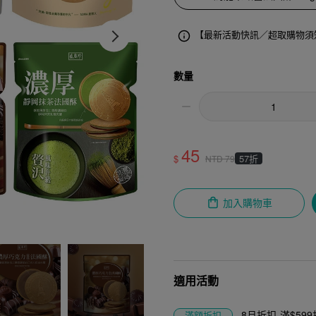
【最新活動快訊／超取購物須
數量
45
$
57折
NTD
79
加入購物車
適用活動
8月折扣-滿$599折
滿額折扣