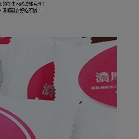
郁的花生內陷濃郁香醇！
，滑順融合好吃不膩口