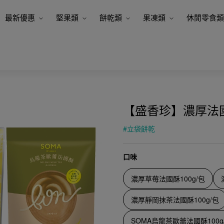
最新優惠
堅果類
餅乾類
果凍類
休閒零食類
【盛香珍】濃厚法
#
立袋餅乾
口味
濃厚草莓法國酥100g/包
濃厚靜岡抹茶法國酥100g/包
SOMA烏龍茶歐蕾法國酥100g