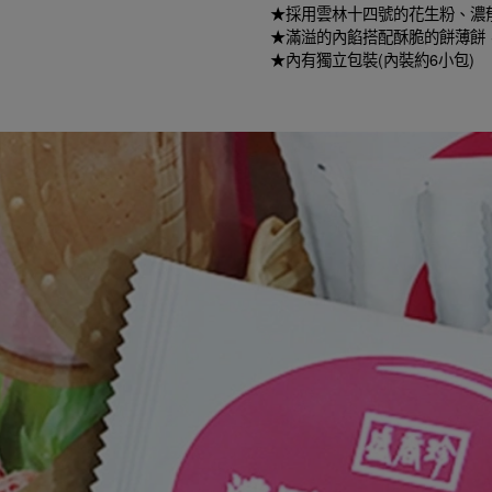
★採用雲林十四號的花生粉、濃
★滿溢的內餡搭配酥脆的餅薄餅
★內有獨立包裝(內裝約6小包)