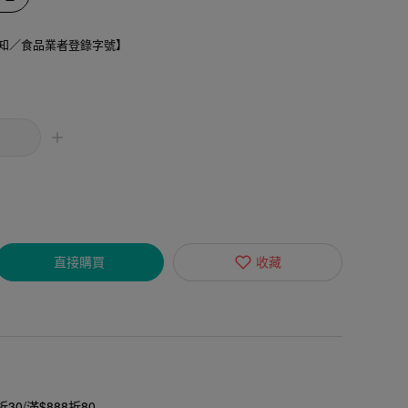
知／食品業者登錄字號】
直接購買
收藏
30/滿$888折80