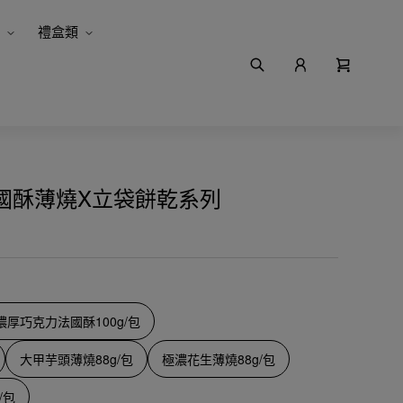
禮盒類
國酥薄燒X立袋餅乾系列
濃厚巧克力法國酥100g/包
大甲芋頭薄燒88g/包
極濃花生薄燒88g/包
/包