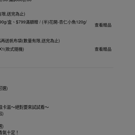
有限,送完為止)
90g/盒
$799滿額贈 / (半)花開-杏仁小魚120g/
查看贈品
加碼再送帆布袋(數量有限,送完為止)
X1(款式隨機)
查看贈品
可選)
滋卡滋～絕對要來試試看～
)
)
香氣十足！