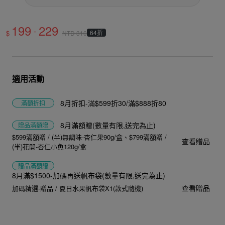
199
229
-
$
64折
NTD
310
適用活動
8月折扣-滿$599折30/滿$888折80
滿額折扣
8月滿額贈(數量有限,送完為止)
贈品
滿額贈
$599滿額贈 / (半)無調味-杏仁果90g/盒
$799滿額贈 /
查看贈品
(半)花開-杏仁小魚120g/盒
贈品
滿額贈
8月滿$1500-加碼再送帆布袋(數量有限,送完為止)
查看贈品
加碼精選-贈品 / 夏日水果帆布袋X1(款式隨機)