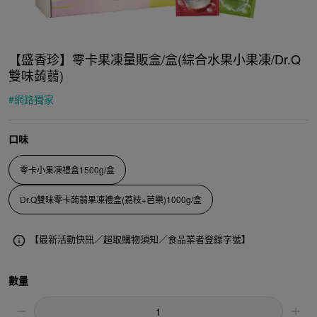
【盛香珍】零卡果凍量販盒/盒(綜合水果小果凍/Dr.Q
雙味蒟蒻)
#
網路獨家
口味
零卡小果凍禮盒1500g/盒
Dr.Q雙味零卡蒟蒻果凍禮盒(荔枝+芭樂)1000g/盒
【最新活動快訊／超取購物須知／食品業者登錄字號】
數量