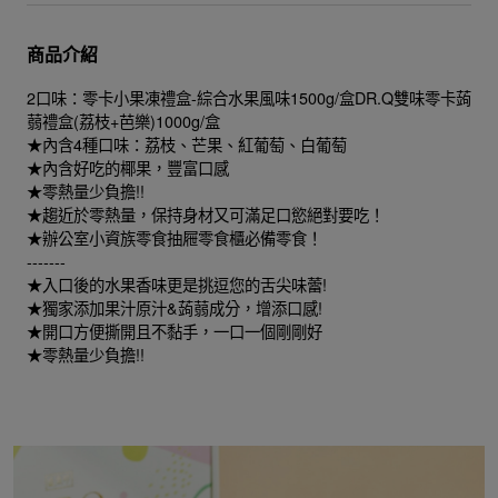
商品介紹
2口味：零卡小果凍禮盒-綜合水果風味1500g/盒DR.Q雙味零卡蒟
蒻禮盒(荔枝+芭樂)1000g/盒
★內含4種口味：荔枝、芒果、紅葡萄、白葡萄
★內含好吃的椰果，豐富口感
★零熱量少負擔!!
★趨近於零熱量，保持身材又可滿足口慾絕對要吃！
★辦公室小資族零食抽屜零食櫃必備零食！
-------
★入口後的水果香味更是挑逗您的舌尖味蕾!
★獨家添加果汁原汁&蒟蒻成分，增添口感!
★開口方便撕開且不黏手，一口一個剛剛好
★零熱量少負擔!!