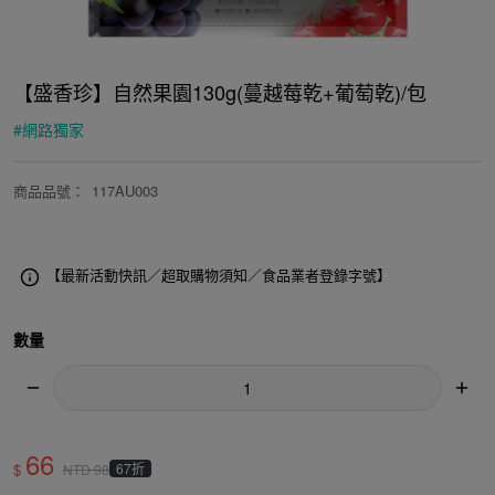
【盛香珍】自然果園130g(蔓越莓乾+葡萄乾)/包
#
網路獨家
商品品號
：
117AU003
【最新活動快訊／超取購物須知／食品業者登錄字號】
數量
66
$
67折
NTD
98