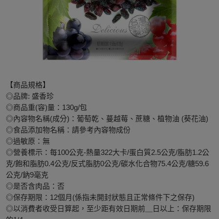
【商品規格】
◎品牌: 盛香珍
◎商品重(容)量：130g/包
◎內容物名稱(成分)：葡萄乾、蔓越莓、蔗糖、植物油 (葵花油)
◎食品添加物名稱：請參考內容物成份
◎過敏原：無
◎營養標示：每100公克-熱量322大卡/蛋白質2.5公克/脂肪1.2公
克/飽和脂肪0.4公克/反式脂肪0公克/碳水化合物75.4公克/糖59.6
公克/鈉9毫克
◎是否含肉品：否
◎保存期限：12個月(係指未開封狀態且正常條件下之保存)
◎以消費者收受日算起，至少距有效日期前＿日以上：保存期限