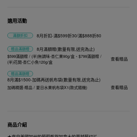
適用活動
8月折扣-滿$599折30/滿$888折80
滿額折扣
8月滿額贈(數量有限,送完為止)
贈品
滿額贈
$599滿額贈 / (半)無調味-杏仁果90g/盒
$799滿額贈 /
查看贈品
(半)花開-杏仁小魚120g/盒
贈品
滿額贈
8月滿$1500-加碼再送帆布袋(數量有限,送完為止)
查看贈品
加碼精選-贈品 / 夏日水果帆布袋X1(款式隨機)
商品介紹
★來自美國加州的葡萄乾與加拿大的蔓越莓切片