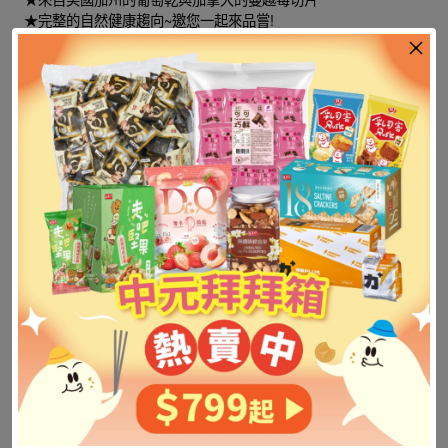
★完整的自然健康趨向~邀您一起來品嘗!
★來自美國加州的葡萄乾與加拿大的蔓越莓組合~酸甜剛剛好!
★單吃或加在早餐麥片都很對味唷!
★內分小包裝所以攜帶保存都超方便的!
★內約7小包入(大約參考值，請以商品總重量為主!)