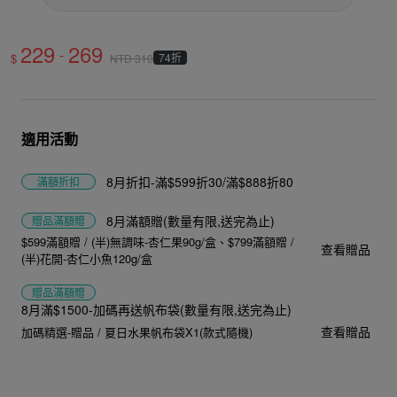
229
269
-
$
74折
NTD
310
適用活動
8月折扣-滿$599折30/滿$888折80
滿額折扣
8月滿額贈(數量有限,送完為止)
贈品
滿額贈
$599滿額贈 / (半)無調味-杏仁果90g/盒
$799滿額贈 /
查看贈品
(半)花開-杏仁小魚120g/盒
贈品
滿額贈
8月滿$1500-加碼再送帆布袋(數量有限,送完為止)
查看贈品
加碼精選-贈品 / 夏日水果帆布袋X1(款式隨機)