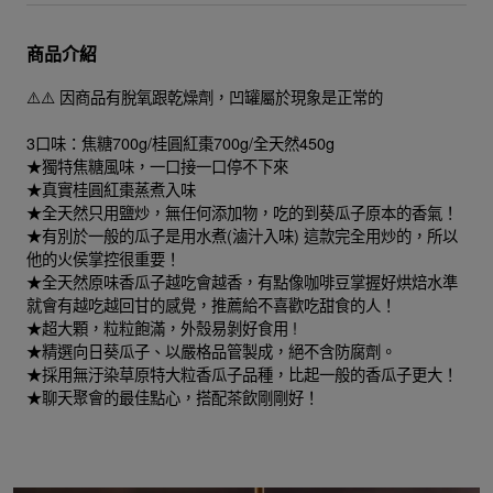
商品介紹
⚠️⚠️ 因商品有脫氧跟乾燥劑，凹罐屬於現象是正常的
3口味：焦糖700g/桂圓紅棗700g/全天然450g
★獨特焦糖風味，一口接一口停不下來
★真實桂圓紅棗蒸煮入味
★全天然只用鹽炒，無任何添加物，吃的到葵瓜子原本的香氣！
★有別於一般的瓜子是用水煮(滷汁入味) 這款完全用炒的，所以
他的火侯掌控很重要！
★全天然原味香瓜子越吃會越香，有點像咖啡豆掌握好烘焙水準
就會有越吃越回甘的感覺，推薦給不喜歡吃甜食的人！
★超大顆，粒粒飽滿，外殼易剝好食用 !
★精選向日葵瓜子、以嚴格品管製成，絕不含防腐劑。
★採用無汙染草原特大粒香瓜子品種，比起一般的香瓜子更大！
★聊天聚會的最佳點心，搭配茶飲剛剛好！