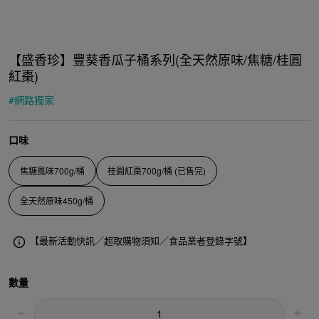
【盛香珍】豐葵香瓜子桶系列(全天然原味/焦糖/桂圓
紅棗)
#
網路獨家
口味
焦糖風味700g/桶
桂圓紅棗700g/桶 (已售完)
全天然原味450g/桶
【最新活動快訊／超取購物須知／食品業者登錄字號】
數量