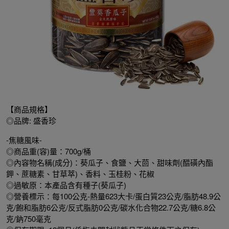
【商品規格】
◎品牌: 盛香珍
-焦糖風味-
◎商品重(容)量：700g/桶
◎內容物名稱(成分)：葵瓜子、食鹽、大茴、甜味劑(醋磺內酯
鉀、蔗糖素、甘草萃)、香料、玉桂粉、花椒
◎過敏原：本產品含有種子(葵瓜子)
◎營養標示：每100公克-熱量623大卡/蛋白質23公克/脂肪48.9公
克/飽和脂肪6公克/反式脂肪0公克/碳水化合物22.7公克/糖6.8公
克/鈉750毫克