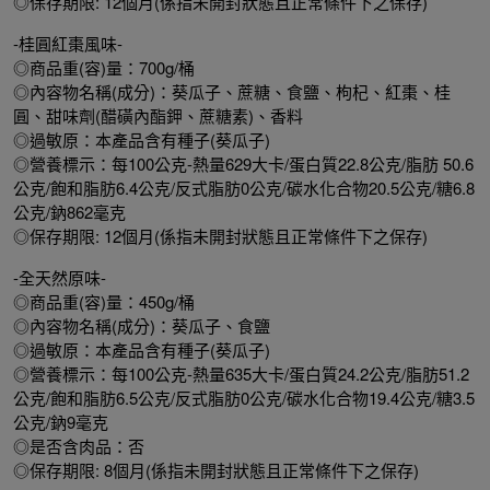
◎保存期限: 12個月(係指未開封狀態且正常條件下之保存)
-桂圓紅棗風味-
◎商品重(容)量：700g/桶
◎內容物名稱(成分)：葵瓜子、蔗糖、食鹽、枸杞、紅棗、桂
圓、甜味劑(醋磺內酯鉀、蔗糖素)、香料
◎過敏原：本產品含有種子(葵瓜子)
◎營養標示：每100公克-熱量629大卡/蛋白質22.8公克/脂肪 50.6
公克/飽和脂肪6.4公克/反式脂肪0公克/碳水化合物20.5公克/糖6.8
公克/鈉862毫克
◎保存期限: 12個月(係指未開封狀態且正常條件下之保存)
-全天然原味-
◎商品重(容)量：450g/桶
◎內容物名稱(成分)：葵瓜子、食鹽
◎過敏原：本產品含有種子(葵瓜子)
◎營養標示：每100公克-熱量635大卡/蛋白質24.2公克/脂肪51.2
公克/飽和脂肪6.5公克/反式脂肪0公克/碳水化合物19.4公克/糖3.5
公克/鈉9毫克
◎是否含肉品：否
◎保存期限: 8個月(係指未開封狀態且正常條件下之保存)