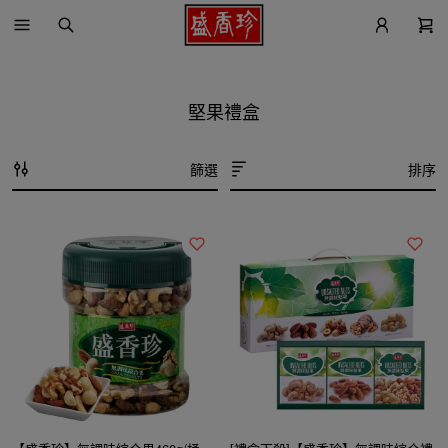
堅果禮盒
篩選
排序