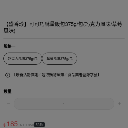
【盛香珍】可可巧酥量販包375g/包(巧克力風味/草莓
風味)
規格一
巧克力風味375g/包
草莓風味375g/包
【最新活動快訊／超取購物須知／食品業者登錄字號】
數量
185
$
53折
NTD
350