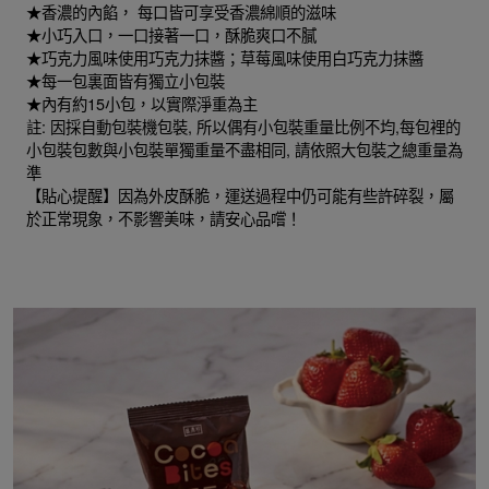
★香濃的內餡， 每口皆可享受香濃綿順的滋味
★小巧入口，一口接著一口，酥脆爽口不膩
★巧克力風味使用巧克力抹醬；草莓風味使用白巧克力抹醬
★每一包裏面皆有獨立小包裝
★內有約15小包，以實際淨重為主
註: 因採自動包裝機包裝, 所以偶有小包裝重量比例不均,每包裡的
小包裝包數與小包裝單獨重量不盡相同, 請依照大包裝之總重量為
準
【貼心提醒】因為外皮酥脆，運送過程中仍可能有些許碎裂，屬
於正常現象，不影響美味，請安心品嚐！