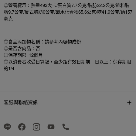
◎營養標示：熱量493大卡/蛋白質7.7公克/脂肪22.2公克/飽和脂
肪9.7公克/反式脂肪0公克/碳水化合物65.6公克/糖41.9公克/鈉157
毫克
◎食品添加物名稱：請參考內容物成份
◎是否含肉品：否
◎保存期限: 12個月
◎以消費者收受日算起，至少距有效日期前＿日以上：保存期限
的1/4
客服與聯絡資訊