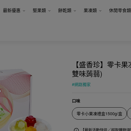
最新優惠
堅果類
餅乾類
果凍類
休閒零食類
【盛香珍】零卡果凍
雙味蒟蒻)
#
網路獨家
口味
零卡小果凍禮盒1500g/盒
【最新活動快訊／超取購物須