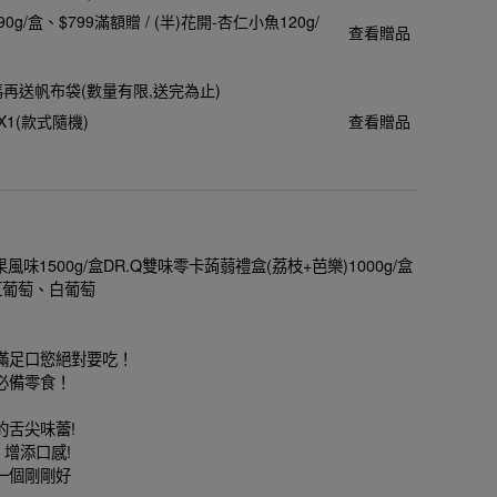
90g/盒
$799滿額贈 / (半)花開-杏仁小魚120g/
查看贈品
加碼再送帆布袋(數量有限,送完為止)
X1(款式隨機)
查看贈品
味1500g/盒DR.Q雙味零卡蒟蒻禮盒(荔枝+芭樂)1000g/盒
紅葡萄、白葡萄
滿足口慾絕對要吃！
必備零食！
的舌尖味蕾!
增添口感!
一個剛剛好