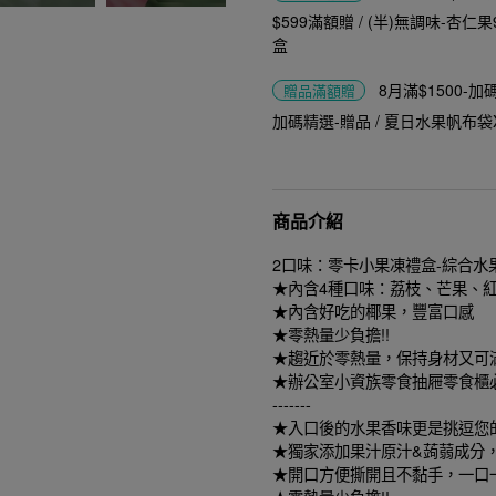
$599滿額贈 / (半)無調味-杏仁果
盒
8月滿$1500-
贈品
滿額贈
加碼精選-贈品 / 夏日水果帆布袋
商品介紹
2口味：零卡小果凍禮盒-綜合水果風
★內含4種口味：荔枝、芒果、
★內含好吃的椰果，豐富口感
★零熱量少負擔!!
★趨近於零熱量，保持身材又可
★辦公室小資族零食抽屜零食櫃
-------
★入口後的水果香味更是挑逗您
★獨家添加果汁原汁&蒟蒻成分，
★開口方便撕開且不黏手，一口