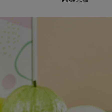
★零熱量少負擔!!