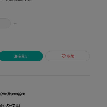
直接購買
收藏
30/滿$888折80
有限,送完為止)