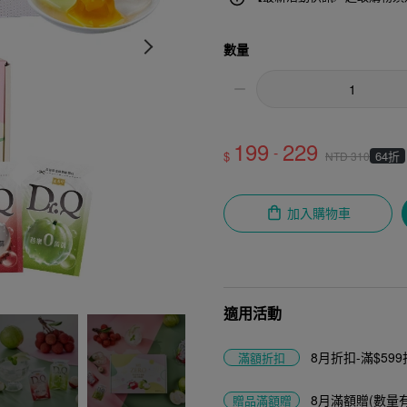
數量
199
229
-
$
64折
NTD
310
加入購物車
適用活動
8月折扣-滿$599折
滿額折扣
8月滿額贈(數量
贈品
滿額贈