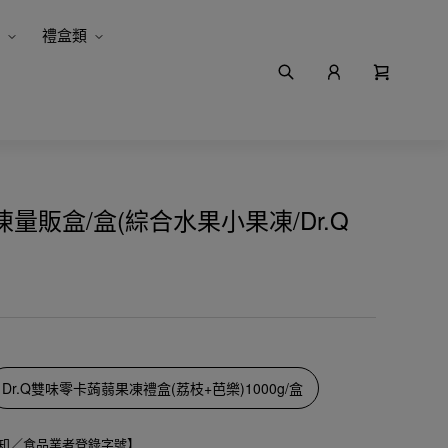
禮盒類
量販盒/盒(綜合水果小果凍/Dr.Q
Dr.Q雙味零卡蒟蒻果凍禮盒(荔枝+芭樂)1000g/盒
知／食品業者登錄字號】