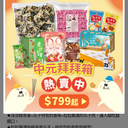
《盛香珍》醬油瓜子180gX10包入(箱)
★精選特級西瓜子、以醬油調理烘製而成。
★絕不含防腐劑。
★黑瓜子是從"瓜子西瓜"採收而來，瓜子西瓜是中國的特產，專
供採收種子，加工焙炒後食用。
★擁有醬油特有的甜味與香味。
《盛香珍》南瓜子150gX10包入(箱)
★精選特大粒南瓜子、衛生烘焙而成。
★絕無添加漂白劑、純天然無防腐劑。
★本產品因未經漂白處理，成品偏黃褐色偶有色小斑點，屬正常
現象，請安心食用。
★此產品有淡淡的甘甜味，口齒留香。
《盛香珍》綠茶南瓜子130gX10包入(箱)
★南瓜子加上綠茶粉衛生烘焙，綠茶清香回味無窮。
★絕無添加漂白劑、純天然無防腐劑。
★南瓜種子俗稱「白瓜子」，加上精選綠茶粉一起烘焙，口味獨
特，齒間留香是極有品味的休閒點心。
★淡淡綠茶香+瓜子特有的香味+粒粒飽滿的瓜子肉，讓人越吃越
順口。
★粒粒飽滿的綠茶南瓜子，挑逗您的食慾與感官!