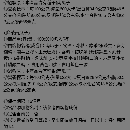
◎過敏原：本產品含有種子(南瓜子)
◎營養標示：每100公克-熱量600大卡/蛋白質34.9公克/脂肪46.5
公克/飽和脂肪9.6公克/反式脂肪0公克/碳水化合物10.5 公克/糖2.
2公克/鈉568毫克
<綠茶南瓜子>
◎商品重(容)量：130gX10包入(箱)
◎內容物名稱(成分)：南瓜子、食鹽、冰糖、綠茶粉(茶葉、麥芽
糊精、關華豆膠、玉米糖膠)、香料、甜味劑 (糖精鈉鹽、蔗糖
素)、L-麩酸鈉、調味劑 (5’-次黃嘌呤核苷磷酸二鈉、5’-鳥嘌呤核
苷磷酸二鈉)、食用黃色四號、食用藍色一號
◎過敏原：本產品含有堅果(南瓜子)
◎營養標示：每100公克-熱量622大卡/蛋白質28.9公克/脂肪50.3
公克/飽和脂肪10.4公克/反式脂肪0公克/碳水化合物13.5公克/糖2.
2公克/鈉342毫克
◎保存期限: 12個月
◎食品添加物名稱：請參考內容物成份
◎是否含肉品：否
◎以消費者收受日算起，至少距有效日期前＿日以上：保存期限
的1/4