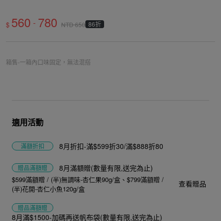
560
780
-
$
86折
NTD
650
箱售-一箱內口味固定，無法混搭
適用活動
8月折扣-滿$599折30/滿$888折80
滿額折扣
8月滿額贈(數量有限,送完為止)
贈品
滿額贈
$599滿額贈 / (半)無調味-杏仁果90g/盒
$799滿額贈 /
查看贈品
(半)花開-杏仁小魚120g/盒
贈品
滿額贈
8月滿$1500-加碼再送帆布袋(數量有限,送完為止)