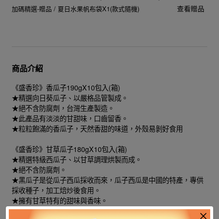
查看贈品
加碼精選-贈品 / 夏日水果帆布袋X1(款式隨機)
商品介紹
《盛香珍》香瓜子190gX10包入(箱)
★精選向日葵瓜子、以嚴格品管製成。
★絕不含防腐劑，台灣生產製造。
★此產品有淡淡的甘甜味，口齒留香。
★粒粒飽滿的香瓜子，天然香甜的味道，外殼易剝好食用
《盛香珍》甘草瓜子180gX10包入(箱)
★精選特級西瓜子、以甘草調理烘製而成。
★絕不含防腐劑。
★黑瓜子是從瓜子西瓜採收而來，瓜子西瓜是中國的特產，專供
採收種子，加工焙炒後食用。
★擁有甘草特有的甜味與香味。