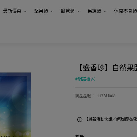
最新優惠
堅果類
餅乾類
果凍類
休閒零食類
【盛香珍】自然果園1
#
網路獨家
商品品號
：
117AU003
【最新活動快訊／超取購物須
數量