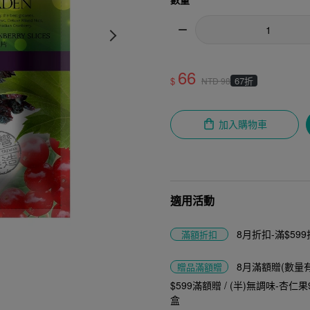
66
$
67折
NTD
98
加入購物車
適用活動
8月折扣-滿$599折
滿額折扣
8月滿額贈(數量
贈品
滿額贈
$599滿額贈 / (半)無調味-杏仁果
盒