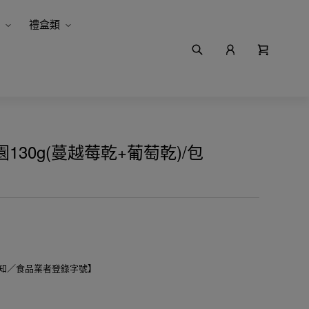
禮盒類
30g(蔓越莓乾+葡萄乾)/包
知／食品業者登錄字號】