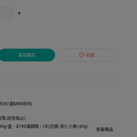
直接購買
收藏
30/滿$888折80
有限,送完為止)
90g/盒
$799滿額贈 / (半)花開-杏仁小魚120g/
查看贈品