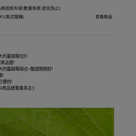
加碼再送帆布袋(數量有限,送完為止)
X1(款式隨機)
查看贈品
大的蔓越莓切片
來品嘗!
的蔓越莓組合~酸甜剛剛好!
!
便的!
以商品總重量為主!)