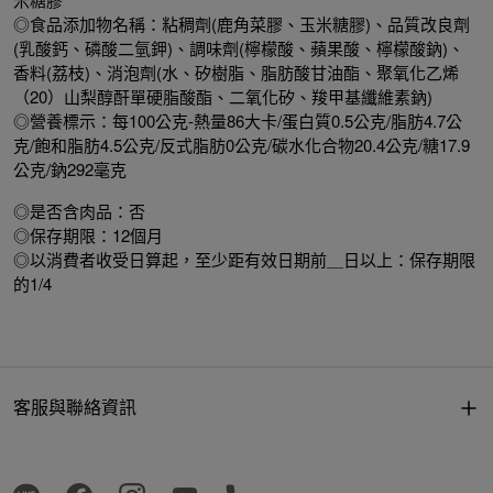
◎食品添加物名稱：粘稠劑(鹿角菜膠、玉米糖膠)、品質改良劑
(乳酸鈣、磷酸二氫鉀)、調味劑(檸檬酸、蘋果酸、檸檬酸鈉)、
香料(荔枝)、消泡劑(水、矽樹脂、脂肪酸甘油酯、聚氧化乙烯
（20）山梨醇酐單硬脂酸酯、二氧化矽、羧甲基纖維素鈉)
◎營養標示：每100公克-熱量86大卡/蛋白質0.5公克/脂肪4.7公
克/飽和脂肪4.5公克/反式脂肪0公克/碳水化合物20.4公克/糖17.9
公克/鈉292毫克
◎是否含肉品：否
◎保存期限：12個月
◎以消費者收受日算起，至少距有效日期前＿日以上：保存期限
的1/4
客服與聯絡資訊