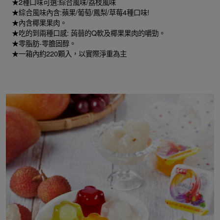
★2種口味可選:綜合風味/荔枝風味
★綜合風味內含:蘋果/葡萄/鳳梨/草莓4種口味!
★內含椰果果肉。
★吃的到兩種口感: 蒟蒻的Q軟及椰果果肉的嚼勁。
★零脂肪-零膽固醇。
★一箱內約220顆入，以實際淨重為主