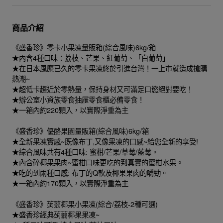
商品介紹
《盛香珍》零卡小果凍量販箱(綜合風味)6kg/箱
★內含4種口味：荔枝、芒果、紅葡萄、「白葡萄」
★在日本風糜已久的零卡果凍終於引進台灣！一上市就造成搶購
熱潮~
★超低卡趨近於零熱量，保持身材又可滿足口慾絕對要吃！
★辦公室小資族零食抽屜零食櫃必備零食！
★一箱內約220顆入，以實際淨重為主
《盛香珍》優酪果園量販箱(綜合風味)6kg/箱
★全新果凍實感~既像布丁,又像果凍的口感~給您全新的享受!
★綜合風味共有4種口味: 蜜柑/芒果/草莓/藍莓。
★內含碎椰果果肉~蜜柑口味更吃的到真實的蜜柑水果。
★吃的到兩種口感: 布丁的Q軟及椰果果肉的嚼勁。
★一箱內約170顆入，以實際淨重為主
《盛香珍》蒟蒻椰果小果凍(綜合/荔枝-2種可選)
★盛香珍經典蒟蒻椰果果凍~