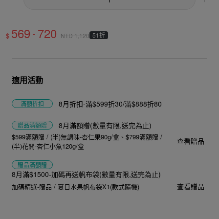
569
720
-
$
51折
NTD
1,120
適用活動
8月折扣-滿$599折30/滿$888折80
滿額折扣
8月滿額贈(數量有限,送完為止)
贈品
滿額贈
$599滿額贈 / (半)無調味-杏仁果90g/盒
$799滿額贈 /
查看贈品
(半)花開-杏仁小魚120g/盒
贈品
滿額贈
8月滿$1500-加碼再送帆布袋(數量有限,送完為止)
查看贈品
加碼精選-贈品 / 夏日水果帆布袋X1(款式隨機)