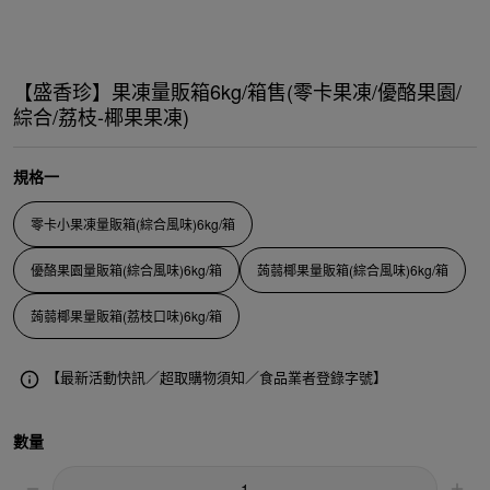
【盛香珍】果凍量販箱6kg/箱售(零卡果凍/優酪果園/
綜合/荔枝-椰果果凍)
規格一
零卡小果凍量販箱(綜合風味)6kg/箱
優酪果園量販箱(綜合風味)6kg/箱
蒟蒻椰果量販箱(綜合風味)6kg/箱
蒟蒻椰果量販箱(荔枝口味)6kg/箱
【最新活動快訊／超取購物須知／食品業者登錄字號】
數量