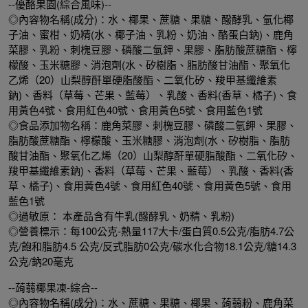
--優酪果園(綜合風味)--
◎內容物名稱(成分)：水、椰果、蔗糖、果糖、醱酵乳、氫化椰
子油、蜜柑、奶精(水、椰子油、乳粉、奶油、酪蛋白鈉)、鹿角
菜膠、乳粉、刺槐豆膠、磷酸二氫鉀、果膠、脂肪酸蔗糖酯、檸
檬酸、玉米糖膠、消泡劑(水、矽樹脂、脂肪酸甘油酯、聚氧化
乙烯（20）山梨醇酐單硬脂酸酯、二氧化矽、羧甲基纖維素
鈉)、香料（草莓、芒果、藍莓）、乳酸、香料(香草、橘子)、食
用黃色4號、食用紅色40號、食用黃色5號、食用藍色1號
◎食品添加物名稱：鹿角菜膠、刺槐豆膠、磷酸二氫鉀、果膠、
脂肪酸蔗糖酯、檸檬酸、玉米糖膠、消泡劑(水、矽樹脂、脂肪
酸甘油酯、聚氧化乙烯（20）山梨醇酐單硬脂酸酯、二氧化矽、
羧甲基纖維素鈉)、香料（草莓、芒果、藍莓）、乳酸、香料(香
草、橘子)、食用黃色4號、食用紅色40號、食用黃色5號、食用
藍色1號
◎過敏原： 本產品含有牛乳(醱酵乳、奶精、乳粉)
◎營養標示：每100公克-熱量117大卡/蛋白質0.5公克/脂肪4.7公
克/飽和脂肪4.5 公克/反式脂肪0公克/碳水化合物18.1公克/糖14.3
公克/鈉20毫克
--蒟蒻椰果凍-綜合--
◎內容物名稱(成分)：水、蔗糖、果糖、椰果、蒟蒻粉、鹿角菜