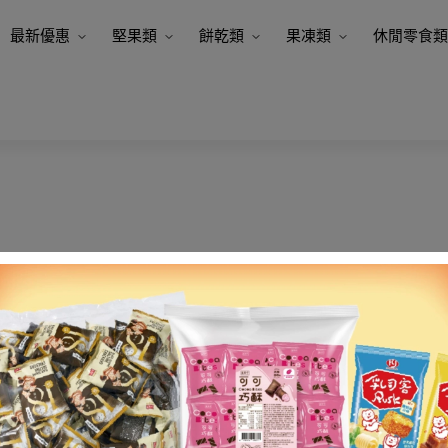
最新優惠
堅果類
餅乾類
果凍類
休閒零食類