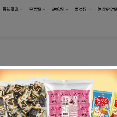
最新優惠
堅果類
餅乾類
果凍類
休閒零食類